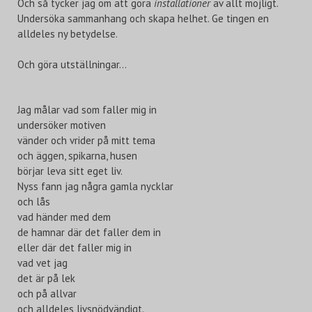
Och så tycker jag om att göra
installationer
av allt möjligt.
Undersöka sammanhang och skapa helhet. Ge tingen en
alldeles ny betydelse.
Och göra utställningar…
Jag målar vad som faller mig in
undersöker motiven
vänder och vrider på mitt tema
och äggen, spikarna, husen
börjar leva sitt eget liv.
Nyss fann jag några gamla nycklar
och lås
vad händer med dem
de hamnar där det faller dem in
eller där det faller mig in
vad vet jag
det är på lek
och på allvar
och alldeles livsnödvändigt.