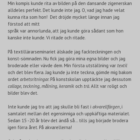
Min kompis kunde rita av bilden på den dansande zigenerskan
alldeles perfekt. Det kunde inte jag. O, vad jag hade velat
kunna rita som hon! Det dröjde mycket länge innan jag
förstod att mitt
språk var annorlunda, att jag kunde göra sådant som hon
kanske inte kunde. Vi ritade och ritade.
På textillärarseminariet älskade jag fackteckningen och
konst-sömnaden. Nu fick jag göra mina egna bilder och jag
broderade eller vävde dem. Min första utställning var
textil
och det blev flera. Jag kunde ju inte teckna, gömde mig bakom
ordet
arbetsritningar.
På konstskolan upptäckte jag dessutom
collage, teckning, målning,
keramik
och
trä.
Allt var roligt och
bilder blev det.
Inte kunde jag tro att jag skulle bli fast i
akvarellfärgen
, i
samtalet mellan det egensinniga och uppkäftiga materialet.
Sedan 15 -20 år blev det ändå så… tills jag började brodera
igen förra året. På akvarellerna!