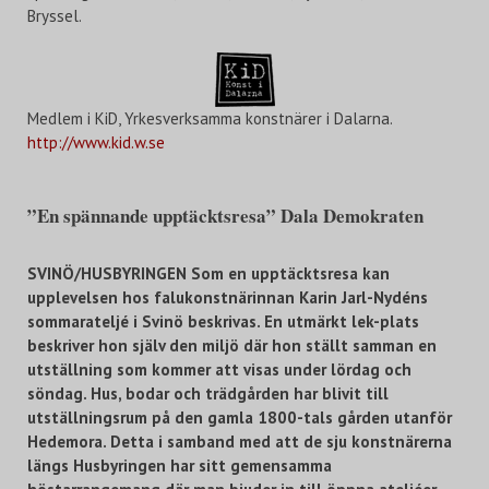
Bryssel.
Medlem i KiD, Yrkesverksamma konstnärer i Dalarna.
http://www.kid.w.se
”En spännande upptäcktsresa” Dala Demokraten
SVINÖ/HUSBYRINGEN Som en upptäcktsresa kan
upplevelsen hos falukonstnärinnan Karin Jarl-Nydéns
sommarateljé i Svinö beskrivas. En utmärkt lek-plats
beskriver hon själv den miljö där hon ställt samman en
utställning som kommer att visas under lördag och
söndag. Hus, bodar och trädgården har blivit till
utställningsrum på den gamla 1800-tals gården utanför
Hedemora. Detta i samband med att de sju konstnärerna
längs Husbyringen har sitt gemensamma