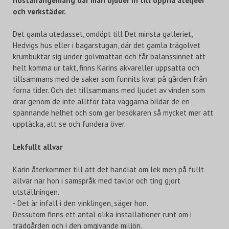
höstarrangemang där man bjuder in till öppna ateljéer
och verkstäder.
Det gamla utedasset, omdöpt till Det minsta galleriet,
Hedvigs hus eller i bagarstugan, där det gamla trägolvet
krumbuktar sig under golvmattan och får balanssinnet att
helt komma ur takt, finns Karins akvareller uppsatta och
tillsammans med de saker som funnits kvar på gården från
forna tider. Och det tillsammans med ljudet av vinden som
drar genom de inte alltför täta väggarna bildar de en
spännande helhet och som ger besökaren så mycket mer att
upptäcka, att se och fundera över.
Lekfullt allvar
Karin återkommer till att det handlat om lek men på fullt
allvar när hon i samspråk med tavlor och ting gjort
utställningen.
- Det är infall i den vinklingen, säger hon.
Dessutom finns ett antal olika installationer runt om i
trädgården och i den omgivande miljön.