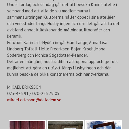
Under lördag och söndag går det att besöka Karins ateljé i
samband med att alla de sju medlemmarna i
sammanslutningen Kultörerna håller öppet i sina ateljéer
och verkstäder längs Husbyringen och där det går att ta del
av bland annat klädskapande, målningar, litografier och
keramik.
Förutom Karin Jarl-Nydén in-går Gun Tänge, Anna-Lisa
Lindborg Toftell, Helle Fredriksen, Bojan Krogh, Mona
Söderberg och Monica Stigsdotter-Reander.
Det är en mångårig hösttradition att öppna upp och ge folk
möjlighet att göra en utflykt längs Husbyringen och där
kunna besöka de olika konstnärerna och hantverkarna.
MIKAEL ERIKSSON
023-476 91 / 070-226 79 05
mikael.eriksson@daladem.se