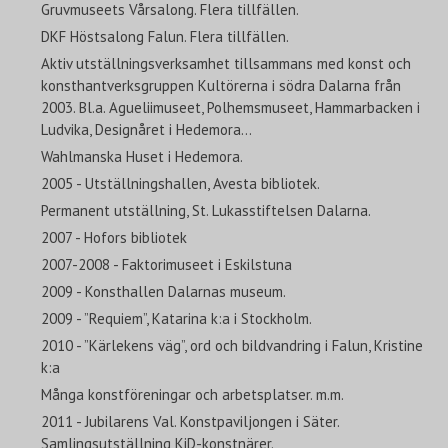
Gruvmuseets Vårsalong. Flera tillfällen.
DKF Höstsalong Falun. Flera tillfällen.
Aktiv utställningsverksamhet tillsammans med konst och
konsthantverksgruppen Kultörerna i södra Dalarna från
2003. Bl.a. Agueliimuseet, Polhemsmuseet, Hammarbacken i
Ludvika, Designåret i Hedemora…
Wahlmanska Huset i Hedemora.
2005 - Utställningshallen, Avesta bibliotek.
Permanent utställning, St. Lukasstiftelsen Dalarna.
2007 - Hofors bibliotek
2007-2008 - Faktorimuseet i Eskilstuna
2009 - Konsthallen Dalarnas museum.
2009 - ”Requiem”, Katarina k:a i Stockholm.
2010 - ”Kärlekens väg”, ord och bildvandring i Falun, Kristine
k:a
Många konstföreningar och arbetsplatser. m.m.
2011 - Jubilarens Val. Konstpaviljongen i Säter.
Samlingsutställning KiD-konstnärer.