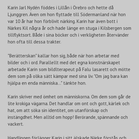
Karin Jarl Nydén föddes i Lillån i Örebro och hette då
Ljunggren. Även om hon flyttade till Södermanland när hon
var 10 år har hon förblivit närking. Karin har även bott i
Närkes Kil några år och hade länge en stuga i Kilsbergen som
tillflyktsort. Både i sina böcker och i verkligheten återvänder
hon ofta till dessa trakter.
"Berätterskan" kallar hon sig, både när hon arbetar med
bilder och i ord. Parallellt med det egna konstnärskapet
arbetade Karin som bildlterapeut på Falu lasarett och mötte
dem som på olika sätt kämpar med sina liv. "Om jag bara kan
hjälpa en enda människa..." tänkte hon.
Karin skriver med ömhet om människorna. Om dem som går de
lite krokiga vägarna. Det handlar om ont och gott, kärlek och
hat, om att söka sin identitet, om utanförskap och
instängdhet. Men alltid om hopp! Berörande, spännande och
vackert.
Handlingen förlägger Karin i sitt älskade Närke förstås och