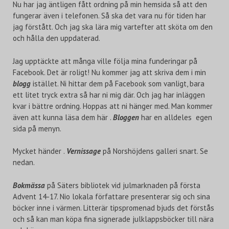
Nu har jag äntligen fått ordning på min hemsida så att den
fungerar även i telefonen. Så ska det vara nu för tiden har
jag förstått. Och jag ska lära mig vartefter att sköta om den
och hålla den uppdaterad.
Jag upptäckte att många ville följa mina funderingar på
Facebook. Det är roligt! Nu kommer jag att skriva dem i min
blogg
istället. Ni hittar dem på Facebook som vanligt, bara
ett litet tryck extra så har ni mig där. Och jag har inläggen
kvar i bättre ordning. Hoppas att ni hänger med. Man kommer
även att kunna läsa dem här .
Bloggen
har en alldeles egen
sida på menyn.
Mycket händer .
Vernissage
på Norshöjdens galleri snart. Se
nedan.
Bokmässa
på Säters bibliotek vid julmarknaden på första
Advent 14-17. Nio lokala författare presenterar sig och sina
böcker inne i värmen. Litterär tipspromenad bjuds det förstås
och så kan man köpa fina signerade julklappsböcker till nära